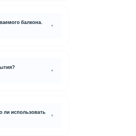
мание, чтобы она так же
ваемого балкона.
о 80%. Главное защитить
 ПВА D3.
рытия?
ерепадов по высоте.
но ли использовать
оверхности. Для сокрытия