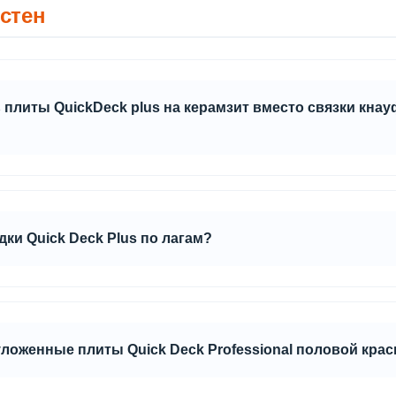
 стен
плиты QuickDeck plus на керамзит вместо связки кнау
слоя применяется керамзит мелкой фракции 0-5 мм.
дки Quick Deck Plus по лагам?
Deck Plus на лаги, плиты крепятся саморезами только по периме
омощью монтажного клея (клей наносится на лаги непосредствен
иваются водостойким клеев ПВА D3.
ложенные плиты Quick Deck Professional половой крас
тие из этих плит как чистовой пол, необходимо защитить торцы