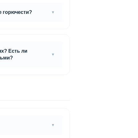
е горючести?
ях? Есть ли
тьми?
ртификатом соответствия,