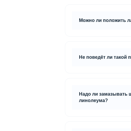
мелких неровностей испо
Она позволит избежать п
Можно ли положить л
Если пол ровный, то дос
Не поведёт ли такой 
Все плиты Quick Deck д
Надо ли замазывать ш
линолеума?
Если фиксировать линоле
приклеивается, то стыки