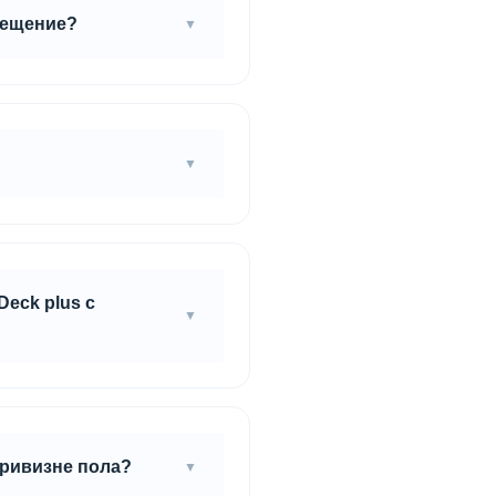
мещение?
етру помещения, поэтому,
епады не более 2мм на
внивающий слой.
eck plus с
щих конструкциях.
кривизне пола?