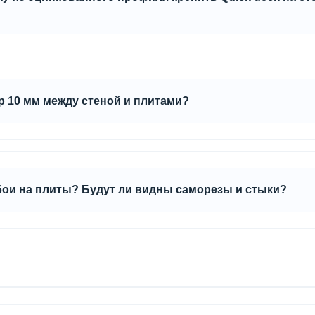
?
кованный профиль, делать обрешетку необязательно.
р 10 мм между стеной и плитами?
литой следует предусматривать для возможного незначительно
твуют распространению ударного шума через пол и стены.
бои на плиты? Будут ли видны саморезы и стыки?
зашпаклевать места креплений саморезами , а стыки отшлифова