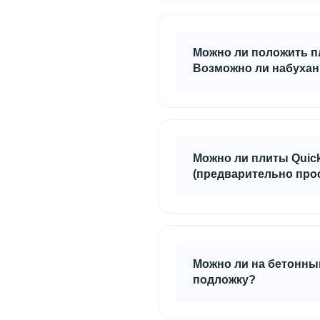
гребень проклеиваются в
была водостойкая.
Можно ли положить пл
Возможно ли набухан
Плиты Quick Deck plus у
стыки плит от попадания
Можно ли плиты Quic
(предварительно прос
Да, но основание должно 
Можно ли на бетонный
подложку?
Для плит Quick Deck plus