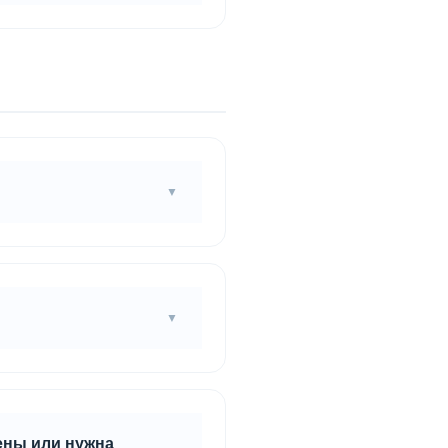
Подложку для ламината
) по всей поверхности
Оптимальный вариант -
ркас.
ены или нужна