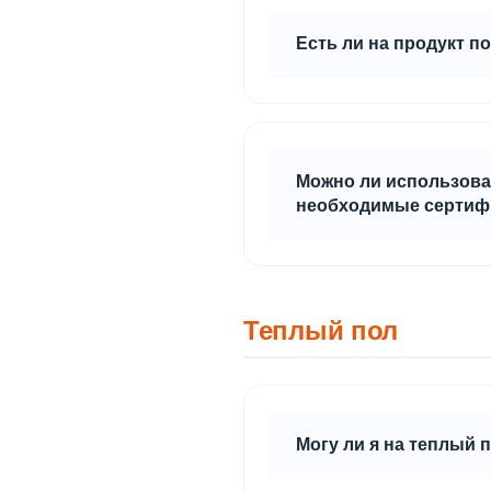
Есть ли на продукт 
Строительные плиты Qui
Можно ли использоват
необходимые сертифи
Плиты Quick Deck абсолю
для которого делается с
Плиты абсолютно экологи
Теплый пол
Могу ли я на теплый 