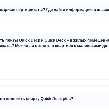
пожарные сертификаты? Где найти информацию о класс
ck Deck обладают классом горючести Г4.
Скачать сертификат
ь плиты Quick Deck и Quick Deck + в жилых помещени
каты? Можно ли стелить в квартире с маленькими де
тно безвредны для здоровья человека, это подтверждается се
анитарно-гигиенической заключение.
чны (класс эмиссии Е1), имеют все необходимые сертификаты.
пол положить сверху Quick Deck plus?