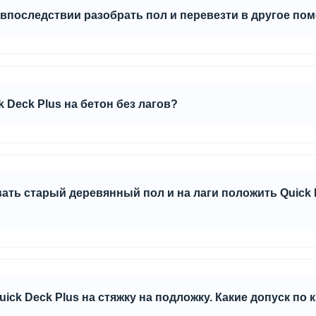
 впоследствии разобрать пол и перевезти в другое по
т необходимо проклеивать клеем ПВА D3, расклинивая по перим
ебня скорее всего разобрать пол не удастся.
 Deck Plus на бетон без лагов?
пола. Главное условие: основание должно быть выровнено, пер
е несоблюдения этих условий, необходимо предусмотреть выра
ть старый деревянный пол и на лаги положить Quick D
us являются конструкционными и их можно использовать в несу
ick Deck Plus на стяжку на подложку. Какие допуск по 