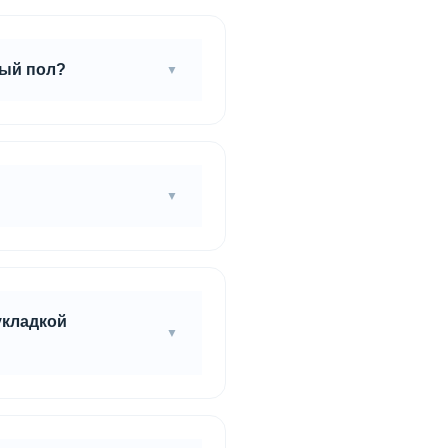
спененный полиэтилен).
ный пол?
ложить плиты.
укладкой
вности. Если линолеум не