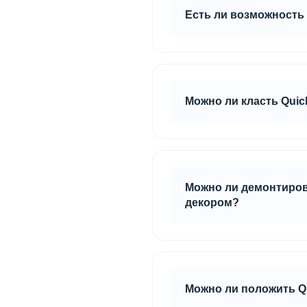
Есть ли возможность
По технологии стыки пли
без деформации паза и гр
Можно ли класть Quick
Да, методом плавающего 
2м поверхности. В случа
Можно ли демонтирова
декором?
Да, плиты Quick Deck Pl
Можно ли положить Qu