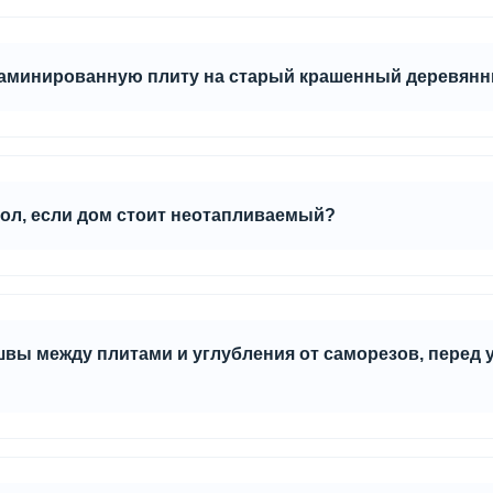
льзуйте подложку для ламината толщиной до 3 мм (например, в
оследующего скрипа из-за мелкого сора.
аминированную плиту на старый крашенный деревян
таточно использовать подложку и сверху плавающим методом у
пол, если дом стоит неотапливаемый?
опускают эксплуатацию в неотапливаемых помещениях.
вы между плитами и углубления от саморезов, перед 
ум на слой мастики толщиной от 0,5 мм., то он нивелирует неро
 и места крепления саморезов необходимо обработать.