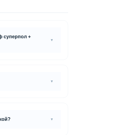
ф суперпол +
тру помещения, но
но перед укладкой плит).
кой?
 и саму плиту. Паз-