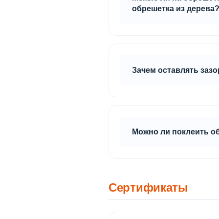
обрешетка из дерева
Можно крепить и на оцин
Зачем оставлять зазо
Зазоры между стеной и п
плит, также они препятс
Можно ли поклеить о
Да, можно. Рекомендуем 
поверхность.
Сертификаты