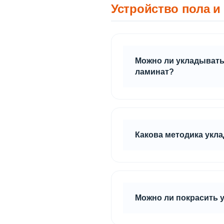
Устройство пола и
Можно ли укладывать 
ламинат?
Да, для выравнивающего 
Какова методика укла
При монтаже плит Quick 
фиксируются к лагам с п
Также стыки плит прокле
Можно ли покрасить у
Чтобы использовать покры