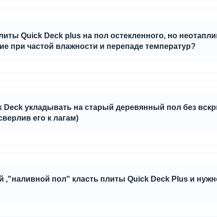
одостойким ПВА D3, а при выборе краски для пола обратите вни
иты Quick Deck plus на пол остекленного, но неотапли
ие при частой влажности и перепаде температур?
стойчивы к перепадам температур и относительной влажности д
 влаги. Для этого необходимо обработать их водостойким клеем
k Deck укладывать на старый деревянный пол без вск
верлив его к лагам)
быть без значительных (до 2 мм на каждые 2 м поверхности ) п
 ,"наливной пол" класть плиты Quick Deck Plus и нуж
 необходимо ровное основание - перепад не более 2мм на 2 м п