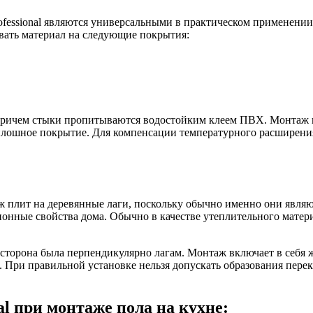
fessional являются универсальными в практическом применении,
вать материал на следующие покрытия:
ричем стыки пропитываются водостойким клеем ПВХ. Монтаж все
лошное покрытие. Для компенсации температурного расширения 
ж плит на деревянные лаги, поскольку обычно именно они явля
ионные свойства дома. Обычно в качестве утеплительного мате
ая сторона была перпендикулярно лагам. Монтаж включает в себ
При правильной установке нельзя допускать образования перек
l при монтаже пола на кухне: