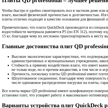
Плиты QD professional – лучшее решени
Чтобы быстро и удобно смонтировать пол в частном доме или 
влаге, высокой физической прочностью и долговечностью. Изг
плиты отлично подходят в качестве основания для финишной о
Примечательно, что плита QuickDeck производится из специаль
водостойкости материала равняется P5 (по EN 312), поэтому из
15 кг, благодаря чему их несложно транспортировать к месту в
Главные достоинства плит QD profession
Высокие экологические характеристики, что подтверждае
административных и муниципальных учреждениях, школа
Стойкость к прямому воздействию влаги, что имеет важно
не только воде, но и прочим жидкостям, в том числе и аг
Прочность, поскольку плиты QD professional имеют плотн
Шпунтованное соединение, благодаря чему поверхность п
числе одинаковое распределение нагрузки на плиты, гар
Все плиты марки QD professional имеют шлифованную поверхно
установке плит, что ускоряет работу и максимально оптимизиру
Варианты устройства плит QuickDeck pr