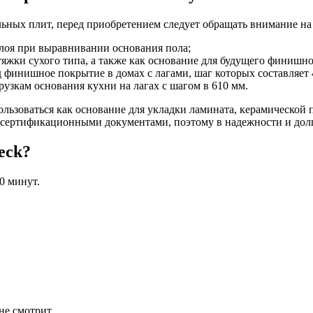
ных плит, перед приобретением следует обращать внимание на и
слоя при выравнивании основания пола;
яжки сухого типа, а также как основание для будущего финишно
 финишное покрытие в домах с лагами, шаг которых составляет 
грузкам основания кухни на лагах с шагом в 610 мм.
ользоваться как основание для укладки ламината, керамической 
я сертификационными документами, поэтому в надежности и дол
eck?
0 минут.
не смотрит.