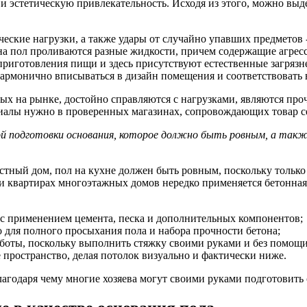
 и эстетическую привлекательность. Исходя из этого, можно вы
ские нагрузки, а также удары от случайно упавших предметов - 
 на пол проливаются разные жидкости, причем содержащие агре
о приготовления пищи и здесь присутствуют естественные загрязн
 гармонично вписываться в дизайн помещения и соответствоват
х на рынке, достойно справляются с нагрузками, являются про
ериалы нужно в проверенных магазинах, сопровождающих товар с
ной подготовки основания, которое должно быть ровным, а так
стный дом, пол на кухне должен быть ровным, поскольку только 
и квартирах многоэтажных домов нередко применяется бетонная
с применением цемента, песка и дополнительных компонентов;
о для полного просыхания пола и набора прочности бетона;
боты, поскольку выполнить стяжку своими руками и без помощи
е пространство, делая потолок визуально и фактически ниже.
лагодаря чему многие хозяева могут своими руками подготовить