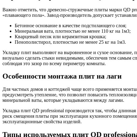
Важно отметить, что древесно-стружечные плиты марки QD pro
«плавающего пола». Завод-производитель допускает устанавли
Бетонное основание в качестве подстилающего слоя;
Минеральная вата, плотностью не менее 110 кг на 1м3;
Кварцевый песок или керамзитная крошка;
Пенополистирол, плотностью не менее 25 кг на 1м3.
Укладку плит выполняют на выровненное и сухое основание, п
визуально сделать стыки невидимыми, обеспечив тем самым сп
соблюдая это зазор по всему периметру комнаты.
Особенности монтажа плит на лаги
Для частных домов и коттеджей чаще всего применяется монта
предусмотреть утепление, что позволит повысить теплоизоляц
минеральной ваты, которые укладываются между лагами.
Укладка плит QD professional производится так, чтобы длинн
риск смещения плиты при эксплуатации кухонного помещения. 
эксплуатационные свойства изделий.
Типы используемых плит QD professiona