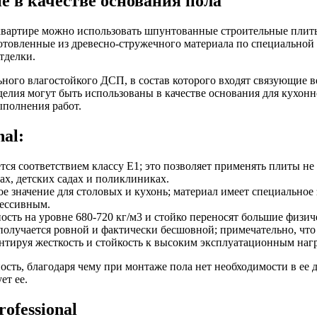
е в качестве основания пола
квартире можно использовать шпунтованные строительные плиты 
отовленные из древесно-стружечного материала по специальной
тделки.
ного влагостойкого ДСП, в состав которого входят связующие в
делия могут быть использованы в качестве основания для кухонно
ыполнения работ.
al:
тся соответствием классу E1; это позволяет применять плиты не
х, детских садах и поликлиниках.
е значение для столовых и кухонь; материал имеет специальное
рессивным.
ость на уровне 680-720 кг/м3 и стойко переносят большие физич
олучается ровной и фактически бесшовной; примечательно, что 
антируя жесткость и стойкость к высоким эксплуатационным наг
сть, благодаря чему при монтаже пола нет необходимости в ее 
ет ее.
ofessional