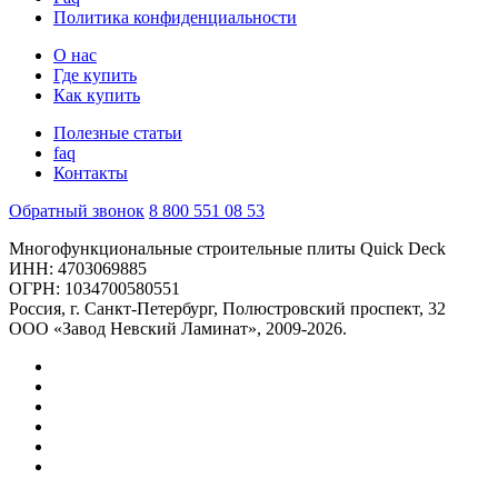
Политика конфиденциальности
Время работы: 8.00-22.00
Перейти на сайт
О нас
Лемана ПРО
Где купить
Как купить
ул. Партизана Германа, д. 2
Полезные статьи
тел. тел. +7(812)449-21-50
faq
Время работы: 8.00-22.00
Контакты
Перейти на сайт
Обратный звонок
8 800 551 08 53
Лемана ПРО
Многофункциональные строительные плиты Quick Deck
ул. Парашютная, д. 60В
ИНН: 4703069885
тел. тел. 8 (800) 700-00-99
ОГРН: 1034700580551
Россия, г. Санкт-Петербург, Полюстровский проспект, 32
Время работы: 7.30-22.00
ООО «Завод Невский Ламинат», 2009-2026.
Перейти на сайт
Лемана ПРО
Петергофское шоссе, д. 96А
тел. тел. 8 (800) 700-00-99
Время работы: 8.00-22.00
Перейти на сайт