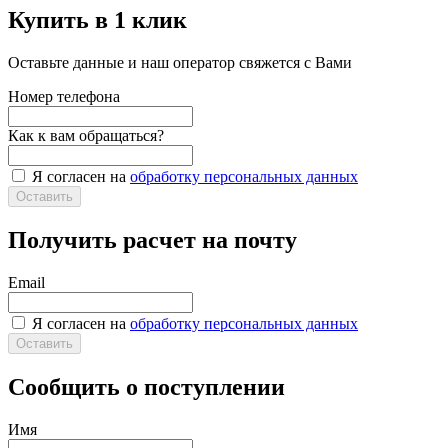
Купить в 1 клик
Перейти на сайт
ОБИ
Оставьте данные и наш оператор свяжется с Вами
Санкт-Петербург, Космонавтов пр., 14
тел. тел.: (812) 332-88-00
Номер телефона
Время работы: Пн - Вс: 8:00 - 24:00
Как к вам обращаться?
Перейти на сайт
ОБИ
Я согласен на
обработку персональных данных
Санкт-Петербург, Пулковское шоссе, д. 21, корп. 1
Оставить
тел. тел.: (812) 332-88-00
Получить расчет на почту
Время работы: Пн - Вс: 8:00 - 24:00
Перейти на сайт
Email
Петрович
Я согласен на
обработку персональных данных
пр. Энгельса, 157, лит. А
Оставить
тел. тел. (812) 334-88-88
Сообщить о поступлении
Время работы: пн-сб: 8.00-20.00 вс: 9.00-18.00
Перейти на сайт
Петрович
Имя