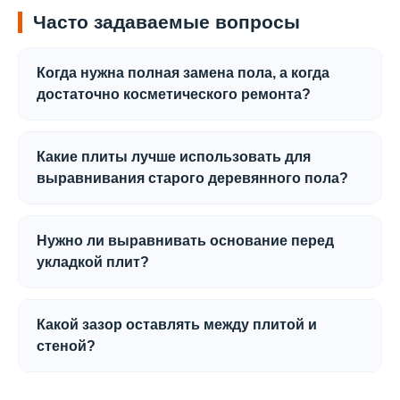
Часто задаваемые вопросы
Когда нужна полная замена пола, а когда
достаточно косметического ремонта?
Полная замена требуется, если доски сгнили,
потрескались или лаги деформировались.
Какие плиты лучше использовать для
Косметический ремонт возможен, если
выравнивания старого деревянного пола?
основание достаточно крепкое и не имеет
Оптимальный выбор — влагостойкие
крупных дефектов.
шпунтованные плиты Quick Deck толщиной 12-
Нужно ли выравнивать основание перед
16 мм для укладки на доски или 18-22 мм для
укладкой плит?
укладки на лаги.
Да, это обязательное условие. Трещины и
впадины заделываются шпаклевкой, а выступы
Какой зазор оставлять между плитой и
сбиваются. Поверхность должна быть ровной и
стеной?
чистой.
Необходимо оставить зазор 5-7 мм для