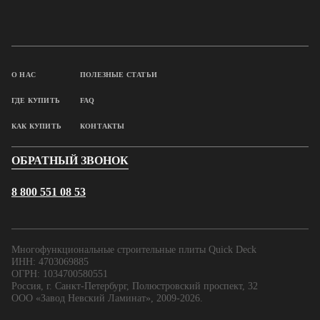
О НАС
ПОЛЕЗНЫЕ СТАТЬИ
ГДЕ КУПИТЬ
FAQ
КАК КУПИТЬ
КОНТАКТЫ
ОБРАТНЫЙ ЗВОНОК
8 800 551 08 53
Многофункциональные строительные плиты Quick Deck
ИНН: 4703069885
ОГРН: 1034700580551
Россия, г. Санкт-Петербург, Полюстровский проспект, 32
ООО «Завод Невский Ламинат», 2009-2026.