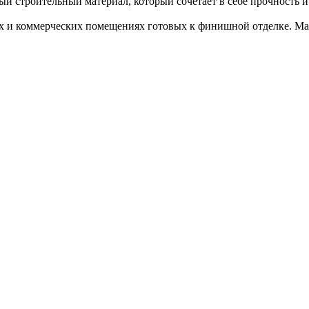
ый строительный материал, который сочетает в себе прочность и
х и коммерческих помещениях готовых к финишной отделке. Мате