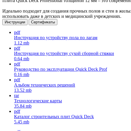
Плита Quick Deck Professional толщиной 12 мм – это современн
Идеально подходит для создания прочных полов и стен в жилы
использовать даже в детских и медицинский учреждениях.
Инструкции
Сертификаты
pdf
Инструкция по устройству пола по лагам
1.12 mb
pdf
Инструкция по устройству сухой сборной стяжки
0.64 mb
pdf
Руководство по эксплуатации Quick Deck Prof
0.16 mb
pdf
Альбом технических решений
13.52 mb
rar
Технологические карты
35.84 mb
pdf
Каталог строительных плит Quick Deck
5.45 mb