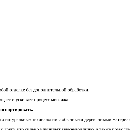
бой отделке без дополнительной обработки.
щает и ускоряет процесс монтажа.
анспортировать.
 его натуральным по аналогии с обычными деревянными материа
к другу, что сильно
улучшает звукоизоляцию
, а также позволя