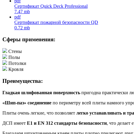
pdf
Сертификат Quick Deck Professional
7.47 mb
pdf
Сертификат пожарной безопасности QD
0.72 mb
Сферы применения:
Стены
Полы
Потолки
Кровля
Преимущества:
Гладкая шлифованная поверхность
пригодна практически лю
«Шип-паз» соединение
по периметру всей плиты намного упро
Плиты очень легкие, что позволяет
легко устанавливать и тр
ДСП имеет
Е1 и EN 312 стандарты безопасности
, что делает
Благодаря шпунтованным краям плиты плотно прилегают друг 